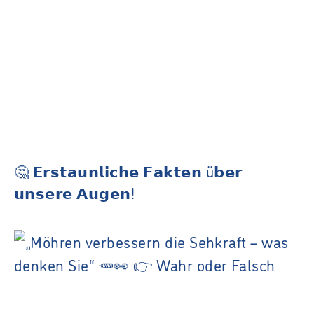
🤔 𝗘𝗿𝘀𝘁𝗮𝘂𝗻𝗹𝗶𝗰𝗵𝗲 𝗙𝗮𝗸𝘁𝗲𝗻 ü𝗯𝗲𝗿
𝘂𝗻𝘀𝗲𝗿𝗲 𝗔𝘂𝗴𝗲𝗻!