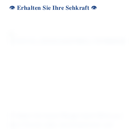
👁️ 𝐄𝐫𝐡𝐚𝐥𝐭𝐞𝐧 𝐒𝐢𝐞 𝐈𝐡𝐫𝐞 𝐒𝐞𝐡𝐤𝐫𝐚𝐟𝐭 👁️
⁉️ Haben Sie heute Morgen beim Blick aus
dem Fenster alles verschwommen und