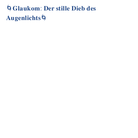
🌀𝐆𝐥𝐚𝐮𝐤𝐨𝐦: 𝐃𝐞𝐫 𝐬𝐭𝐢𝐥𝐥𝐞 𝐃𝐢𝐞𝐛 𝐝𝐞𝐬
𝐀𝐮𝐠𝐞𝐧𝐥𝐢𝐜𝐡𝐭𝐬🌀
Schützen Sie Ihre Augen im Winter! ❄️😎