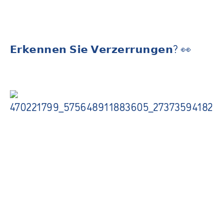
𝗘𝗿𝗸𝗲𝗻𝗻𝗲𝗻 𝗦𝗶𝗲 𝗩𝗲𝗿𝘇𝗲𝗿𝗿𝘂𝗻𝗴𝗲𝗻? 👀