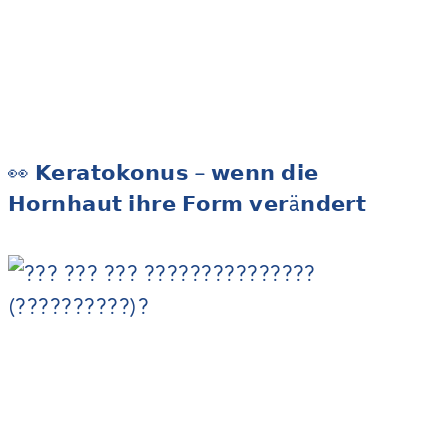
👀 𝗞𝗲𝗿𝗮𝘁𝗼𝗸𝗼𝗻𝘂𝘀 – 𝘄𝗲𝗻𝗻 𝗱𝗶𝗲
𝗛𝗼𝗿𝗻𝗵𝗮𝘂𝘁 𝗶𝗵𝗿𝗲 𝗙𝗼𝗿𝗺 𝘃𝗲𝗿ä𝗻𝗱𝗲𝗿𝘁