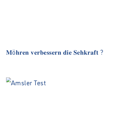
𝐌ö𝐡𝐫𝐞𝐧 𝐯𝐞𝐫𝐛𝐞𝐬𝐬𝐞𝐫𝐧 𝐝𝐢𝐞 𝐒𝐞𝐡𝐤𝐫𝐚𝐟𝐭 ?