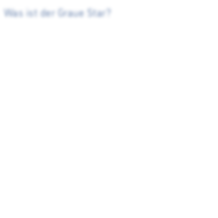
Was ist der Graue Star?
Bluthochdruck und Augengesundheit :
Schützen Sie Ihre Augen vor den Risiken