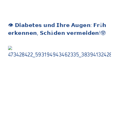
👁 𝗗𝗶𝗮𝗯𝗲𝘁𝗲𝘀 𝘂𝗻𝗱 𝗜𝗵𝗿𝗲 𝗔𝘂𝗴𝗲𝗻: 𝗙𝗿ü𝗵
𝗲𝗿𝗸𝗲𝗻𝗻𝗲𝗻, 𝗦𝗰𝗵ä𝗱𝗲𝗻 𝘃𝗲𝗿𝗺𝗲𝗶𝗱𝗲𝗻!🤓