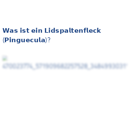
𝗪𝗮𝘀 𝗶𝘀𝘁 𝗲𝗶𝗻 𝗟𝗶𝗱𝘀𝗽𝗮𝗹𝘁𝗲𝗻𝗳𝗹𝗲𝗰𝗸
(𝗣𝗶𝗻𝗴𝘂𝗲𝗰𝘂𝗹𝗮)?