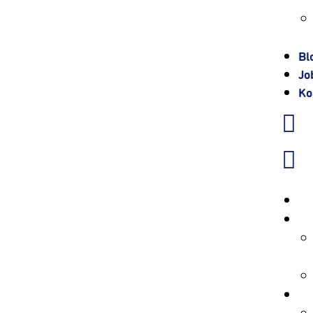
Bl
Jo
Ko