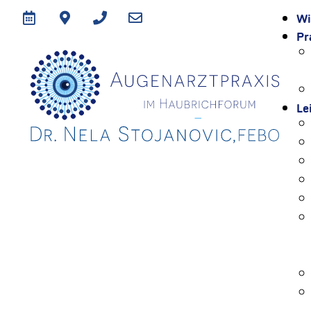
Wi
Pr
Le