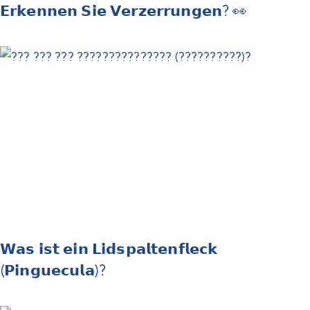
𝗘𝗿𝗸𝗲𝗻𝗻𝗲𝗻 𝗦𝗶𝗲 𝗩𝗲𝗿𝘇𝗲𝗿𝗿𝘂𝗻𝗴𝗲𝗻? 👀
𝗪𝗮𝘀 𝗶𝘀𝘁 𝗲𝗶𝗻 𝗟𝗶𝗱𝘀𝗽𝗮𝗹𝘁𝗲𝗻𝗳𝗹𝗲𝗰𝗸
(𝗣𝗶𝗻𝗴𝘂𝗲𝗰𝘂𝗹𝗮)?