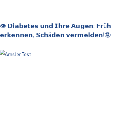
👁 𝗗𝗶𝗮𝗯𝗲𝘁𝗲𝘀 𝘂𝗻𝗱 𝗜𝗵𝗿𝗲 𝗔𝘂𝗴𝗲𝗻: 𝗙𝗿ü𝗵
𝗲𝗿𝗸𝗲𝗻𝗻𝗲𝗻, 𝗦𝗰𝗵ä𝗱𝗲𝗻 𝘃𝗲𝗿𝗺𝗲𝗶𝗱𝗲𝗻!🤓