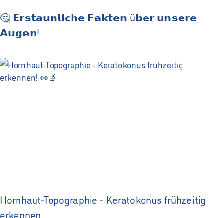
🤔 𝗘𝗿𝘀𝘁𝗮𝘂𝗻𝗹𝗶𝗰𝗵𝗲 𝗙𝗮𝗸𝘁𝗲𝗻 ü𝗯𝗲𝗿 𝘂𝗻𝘀𝗲𝗿𝗲
𝗔𝘂𝗴𝗲𝗻!
Hornhaut-Topographie - Keratokonus frühzeitig
erkennen