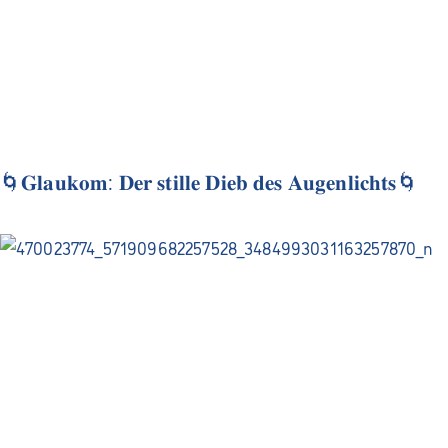
🌀𝐆𝐥𝐚𝐮𝐤𝐨𝐦: 𝐃𝐞𝐫 𝐬𝐭𝐢𝐥𝐥𝐞 𝐃𝐢𝐞𝐛 𝐝𝐞𝐬 𝐀𝐮𝐠𝐞𝐧𝐥𝐢𝐜𝐡𝐭𝐬🌀