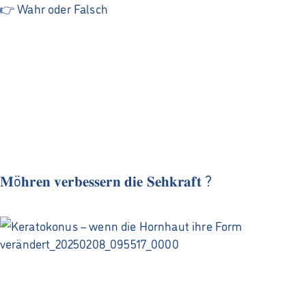
𝐌ö𝐡𝐫𝐞𝐧 𝐯𝐞𝐫𝐛𝐞𝐬𝐬𝐞𝐫𝐧 𝐝𝐢𝐞 𝐒𝐞𝐡𝐤𝐫𝐚𝐟𝐭 ?