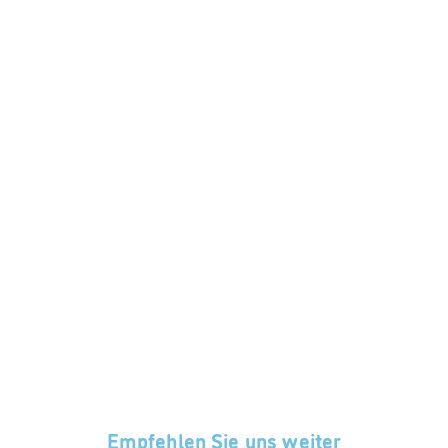
Augenuntersuchungen bei Schulstart: Warum sie
so wichtig sind
Empfehlen Sie uns weiter