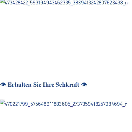
👁️ 𝐄𝐫𝐡𝐚𝐥𝐭𝐞𝐧 𝐒𝐢𝐞 𝐈𝐡𝐫𝐞 𝐒𝐞𝐡𝐤𝐫𝐚𝐟𝐭 👁️