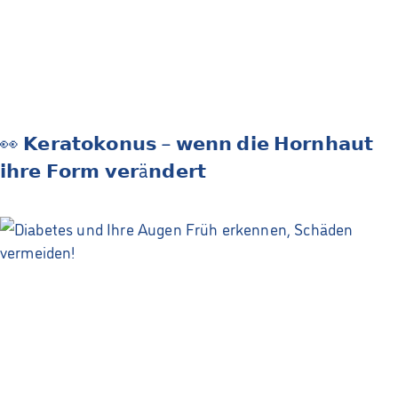
👀 𝗞𝗲𝗿𝗮𝘁𝗼𝗸𝗼𝗻𝘂𝘀 – 𝘄𝗲𝗻𝗻 𝗱𝗶𝗲 𝗛𝗼𝗿𝗻𝗵𝗮𝘂𝘁
𝗶𝗵𝗿𝗲 𝗙𝗼𝗿𝗺 𝘃𝗲𝗿ä𝗻𝗱𝗲𝗿𝘁