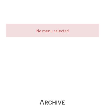
Gantry 5
No menu selected
Archive